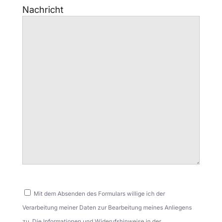
Nachricht
Bitte
lasse
Mit dem Absenden des Formulars willige ich der
dieses
Verarbeitung meiner Daten zur Bearbeitung meines Anliegens
Feld
zu. Die Informationen und Widerufshinweise in der