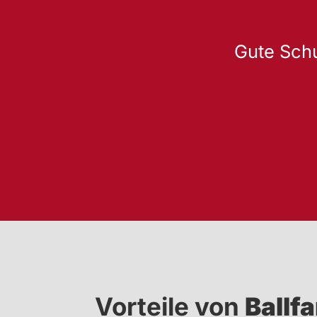
Gute Schu
Vorteile von
Ballf