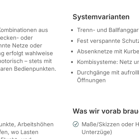
Systemvarianten
 Kombinationen aus
Trenn- und Ballfangga
Decken- oder
Fest verspannte Schut
nnte Netze oder
Absenknetze mit Kurbe
g erfolgt wahlweise
otorisch – stets mit
Kombisysteme: Netz un
baren Bedienpunkten.
Durchgänge mit aufroll
Öffnungen
Was wir vorab bra
unkte, Arbeitshöhen
Maße/Skizzen oder Ha
fen, wo Lasten
Unterzüge)