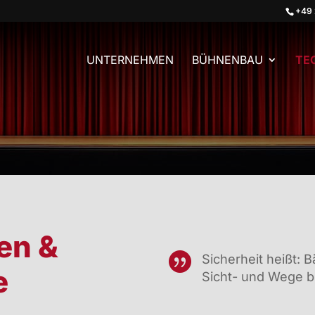
+49 
UNTERNEHMEN
BÜHNENBAU
TE
en &

Sicherheit heißt: B
e
Sicht- und Wege bl