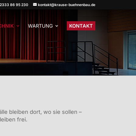
2333 86 95 230
kontakt@krause-buehnenbau.de
CHNIK
WARTUNG
KONTAKT
älle bleiben dort, wo sie sollen –
eiben frei.